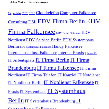
Telefon Makler Dienstleistungen
Cloudtelefon
Computer Falkensee
15 pro Max
2026
2027
EDV
EDV Firma Berlin
Consulting
DSL
Firma Falkensee
EDV
EDV Firma Notdienst
Notdienst
EDV Service Berlin
EDV Systemhaus
Berlin
Handy Falkensee
EDV Systemhaus Falkensee
Internetanschluss Falkensee
Internet Praxis
Iphone 15
IT Firma Berlin
IT Firma
IT Arbeitsplatz
Brandenburg
IT Firma Falkensee
IT Firma
Notdienst
IT Firma Telefon
IT Kanzlei
IT Notdienst
IT Notdienst Falkensee
IT Notdienst Berlin
IT
IT Systemhaus
Praxis
IT Systemhaus
Berlin
IT
IT Systemhaus Brandenburg