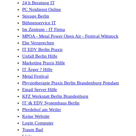
24 h Beratung IT
PC Notdienst Online
Storage Berlin
Bühnenservice IT
Im Zentrum - IT Firma
MPOA - Metal Power Open Air - Festival Wittstock
Ehe Versprechen
IT EDV Berlin Praxis
Unfall Berlin Hilfe
Marketing Praxis Hilfe
IT Ärger ? Hilfe
Metal Festival
Physiotherapie Praxis Berlin Brandenburg Potsdam
Email Server Hilfe
KFZ Werkstatt Berlin Brandenburg
IT \& EDV Systemhaus Berlin
Pferdehof am Weiler
Keine Website
Login Computer
Traum Bad