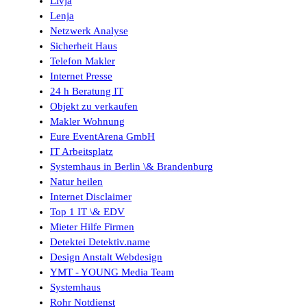
Livja
Lenja
Netzwerk Analyse
Sicherheit Haus
Telefon Makler
Internet Presse
24 h Beratung IT
Objekt zu verkaufen
Makler Wohnung
Eure EventArena GmbH
IT Arbeitsplatz
Systemhaus in Berlin \& Brandenburg
Natur heilen
Internet Disclaimer
Top 1 IT \& EDV
Mieter Hilfe Firmen
Detektei Detektiv.name
Design Anstalt Webdesign
YMT - YOUNG Media Team
Systemhaus
Rohr Notdienst