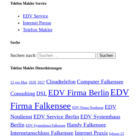
Telefon Makler Service
EDV Service
Internet Presse
Telefon Makler
Suche
Suchen nach:
Telefon Makler Dienstleistungen
Cloudtelefon
Computer Falkensee
15 pro Max
2026
2027
EDV
EDV Firma Berlin
Consulting
DSL
Firma Falkensee
EDV
EDV Firma Notdienst
Notdienst
EDV Service Berlin
EDV Systemhaus
Berlin
Handy Falkensee
EDV Systemhaus Falkensee
Internetanschluss Falkensee
Internet Praxis
Iphone 15