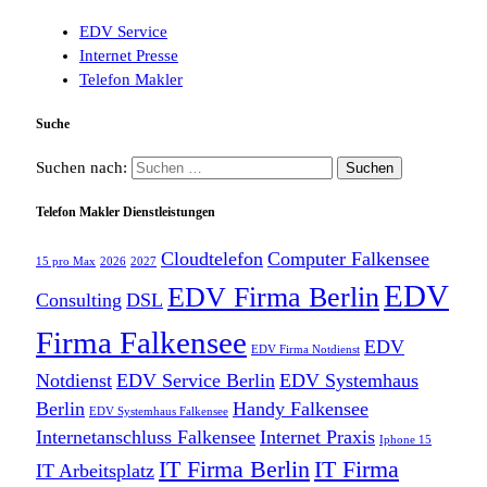
EDV Service
Internet Presse
Telefon Makler
Suche
Suchen nach:
Telefon Makler Dienstleistungen
Cloudtelefon
Computer Falkensee
15 pro Max
2026
2027
EDV
EDV Firma Berlin
Consulting
DSL
Firma Falkensee
EDV
EDV Firma Notdienst
Notdienst
EDV Service Berlin
EDV Systemhaus
Berlin
Handy Falkensee
EDV Systemhaus Falkensee
Internetanschluss Falkensee
Internet Praxis
Iphone 15
IT Firma Berlin
IT Firma
IT Arbeitsplatz