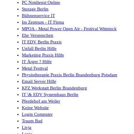
PC Notdienst Online
Storage Berlin
Bühnenservice IT
Im Zentrum - IT Firma
MPOA - Metal Power Open Air - Festival Wittstock
Ehe Versprechen
IT EDV Berlin Praxis
Unfall Berlin Hilfe
Marketing Praxis Hilfe
IT Ärger ? Hilfe
Metal Festival
Physiotherapie Praxis Berlin Brandenburg Potsdam
Email Server Hilfe
KFZ Werkstatt Berlin Brandenburg
IT \& EDV Systemhaus Berlin
Pferdehof am Weiler
Keine Website
Login Computer
Traum Bad
Livja