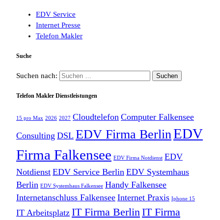
EDV Service
Internet Presse
Telefon Makler
Suche
Suchen nach:
Telefon Makler Dienstleistungen
Cloudtelefon
Computer Falkensee
15 pro Max
2026
2027
EDV
EDV Firma Berlin
Consulting
DSL
Firma Falkensee
EDV
EDV Firma Notdienst
Notdienst
EDV Service Berlin
EDV Systemhaus
Berlin
Handy Falkensee
EDV Systemhaus Falkensee
Internetanschluss Falkensee
Internet Praxis
Iphone 15
IT Firma Berlin
IT Firma
IT Arbeitsplatz