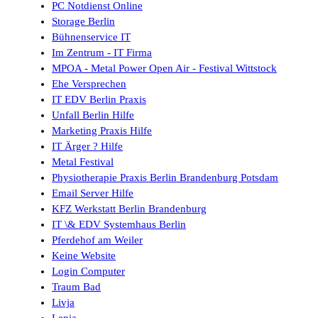
PC Notdienst Online
Storage Berlin
Bühnenservice IT
Im Zentrum - IT Firma
MPOA - Metal Power Open Air - Festival Wittstock
Ehe Versprechen
IT EDV Berlin Praxis
Unfall Berlin Hilfe
Marketing Praxis Hilfe
IT Ärger ? Hilfe
Metal Festival
Physiotherapie Praxis Berlin Brandenburg Potsdam
Email Server Hilfe
KFZ Werkstatt Berlin Brandenburg
IT \& EDV Systemhaus Berlin
Pferdehof am Weiler
Keine Website
Login Computer
Traum Bad
Livja