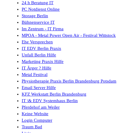
24 h Beratung IT
PC Notdienst Online
Storage Berlin
Bühnenservice IT
Im Zentrum - IT Firma
MPOA - Metal Power Open Air - Festival Wittstock
Ehe Versprechen
IT EDV Berlin Praxis
Unfall Berlin Hilfe
Marketing Praxis Hilfe
IT Ärger ? Hilfe
Metal Festival
Physiotherapie Praxis Berlin Brandenburg Potsdam
Email Server Hilfe
KFZ Werkstatt Berlin Brandenburg
IT \& EDV Systemhaus Berlin
Pferdehof am Weiler
Keine Website
Login Computer
Traum Bad