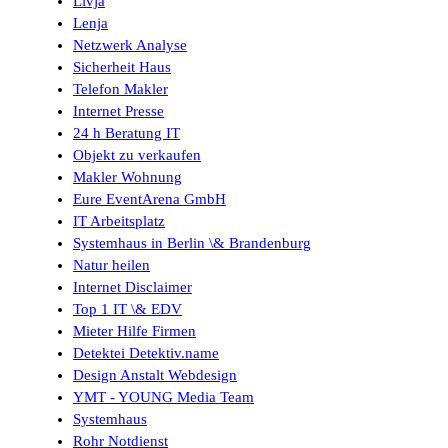
Livja
Lenja
Netzwerk Analyse
Sicherheit Haus
Telefon Makler
Internet Presse
24 h Beratung IT
Objekt zu verkaufen
Makler Wohnung
Eure EventArena GmbH
IT Arbeitsplatz
Systemhaus in Berlin \& Brandenburg
Natur heilen
Internet Disclaimer
Top 1 IT \& EDV
Mieter Hilfe Firmen
Detektei Detektiv.name
Design Anstalt Webdesign
YMT - YOUNG Media Team
Systemhaus
Rohr Notdienst