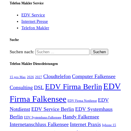
Telefon Makler Service
EDV Service
Internet Presse
Telefon Makler
Suche
Suchen nach:
Telefon Makler Dienstleistungen
Cloudtelefon
Computer Falkensee
15 pro Max
2026
2027
EDV
EDV Firma Berlin
Consulting
DSL
Firma Falkensee
EDV
EDV Firma Notdienst
Notdienst
EDV Service Berlin
EDV Systemhaus
Berlin
Handy Falkensee
EDV Systemhaus Falkensee
Internetanschluss Falkensee
Internet Praxis
Iphone 15